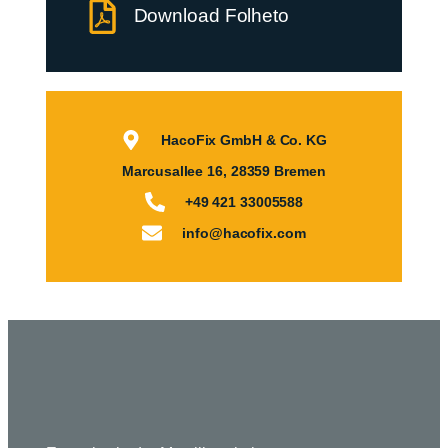
Download Folheto
HacoFix GmbH & Co. KG
Marcusallee 16, 28359 Bremen
+49 421 33005588
info@hacofix.com