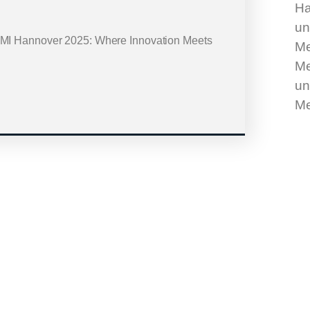
Ha
un
HMI Hannover 2025: Where Innovation Meets
Me
Me
un
Me